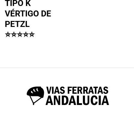
TIPO K
VÉRTIGO DE
PETZL
⭐⭐⭐⭐⭐