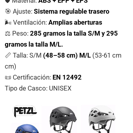
🛡️ Material:
ABS + EPP + EPS
🎯 Ajuste:
Sistema regulable trasero
🌬️ Ventilación:
Amplias aberturas
⚖️ Peso:
285
gramos
la talla
S/M
y 295
gramos
la talla
M/L
.
📏 Talla: S/M
(48–58 cm)
M/L
(53-61 cm
cm)
📜 Certificación:
EN 12492
Tipo de Casco: UNISEX