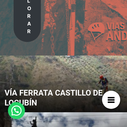
L
O
R
A
R
VÍA FERRATA CASTILLO DE
LOCUBÍN