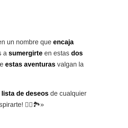
enen un nombre que
encaja
s a
sumergirte
en estas
dos
ue
estas aventuras
valgan la
a
lista de deseos
de cualquier
irarte! 🧗‍♂️🏞️»