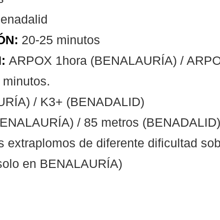
enadalid
ÓN:
20-25 minutos
:
ARPOX 1hora (BENALAURÍA) / ARPO
0 minutos.
URÍA) / K3+ (BENADALID)
BENALAURÍA) / 85 metros (BENADALID
os extraplomos de diferente dificultad so
( solo en BENALAURÍA)