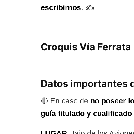
escribirnos
. ✍️
Croquis Vía Ferrata 
Datos importantes d
🔴 En caso de
no poseer l
guía titulado y cualificado
.
LUGAR
: Tajo de los Avione