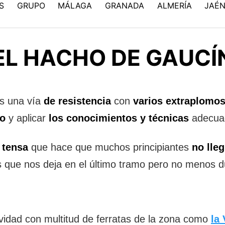
S
GRUPO
MÁLAGA
GRANADA
ALMERÍA
JAÉ
 EL HACHO DE GAUCÍ
s una vía
de resistencia
con
varios extraplomo
zo
y aplicar
los conocimientos y técnicas
adecua
 tensa
que hace que muchos principiantes
no lleg
 que nos deja en el último tramo pero no menos du
idad con multitud de ferratas de la zona como
la 