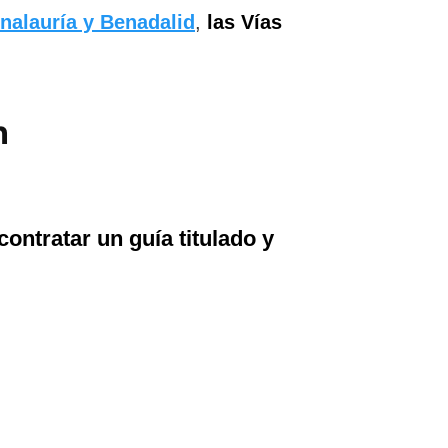
enalauría y Benadalid
,
las
Vías
n
contratar un guía titulado y