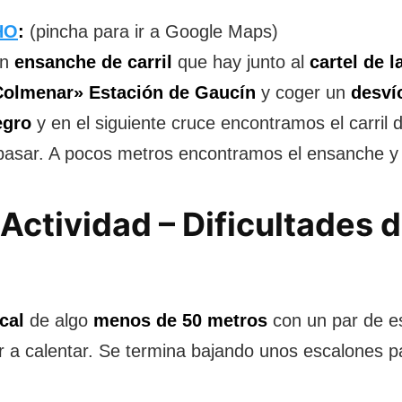
HO
:
(pincha para ir a Google Maps)
un
ensanche de carril
que hay junto al
cartel de l
Colmenar» Estación de Gaucín
y coger un
desví
egro
y en el siguiente cruce encontramos el carril d
pasar. A pocos metros encontramos el ensanche y el
Actividad – Dificultades d
ical
de algo
menos de 50 metros
con un par de e
 a calentar. Se termina bajando unos escalones 