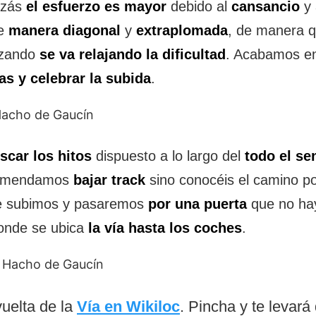
izás
el esfuerzo es mayor
debido al
cansancio
y 
de
manera diagonal
y
extraplomada
, de manera q
nzando
se va relajando la dificultad
. Acabamos e
as y celebrar la subida
.
scar los hitos
dispuesto a lo largo del
todo el se
comendamos
bajar track
sino conocéis el camino p
e subimos y pasaremos
por una puerta
que no ha
nde se ubica
la vía hasta los coches
.
vuelta de la
Vía en Wikiloc
. Pincha y te levará