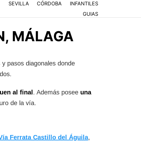
N
SEVILLA
CÓRDOBA
INFANTILES
GUIAS
N, MÁLAGA
s
y pasos diagonales donde
dos.
uen al final
. Además posee
una
ro de la vía.
Vía Ferrata Castillo del Águila
,