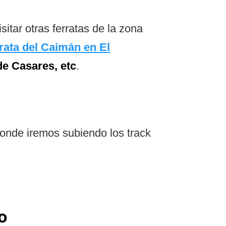
itar otras ferratas de la zona
rata del Caimán en El
de Casares, etc
.
onde iremos subiendo los track
o