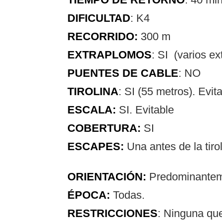
DIFICULTAD
: K4
RECORRIDO:
300 m
EXTRAPLOMOS
: SI (varios ex
PUENTES
DE CABLE
: NO
TIROLINA
: SI (55 metros). Evit
ESCALA:
SI. Evitable
COBERTURA:
SI
ESCAPES:
Una antes de la tirol
ORIENTACIÓN:
Predominantem
ÉPOCA:
Todas.
RESTRICCIONES
: Ninguna qu