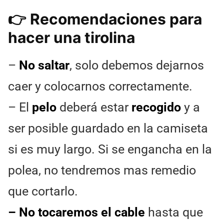
👉 Recomendaciones para
hacer una tirolina
–
No saltar
, solo debemos dejarnos
caer y colocarnos correctamente.
– El
pelo
deberá estar
recogido
y a
ser posible guardado en la camiseta
si es muy largo. Si se engancha en la
polea, no tendremos mas remedio
que cortarlo.
– No tocaremos el cable
hasta que