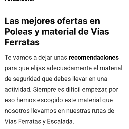
Las mejores ofertas en
Poleas y material de Vías
Ferratas
Te vamos a dejar unas
recomendaciones
para que elijas adecuadamente el material
de seguridad que debes llevar en una
actividad. Siempre es difícil empezar, por
eso hemos escogido este material que
nosotros llevamos en nuestras rutas de
Vías Ferratas y Escalada.