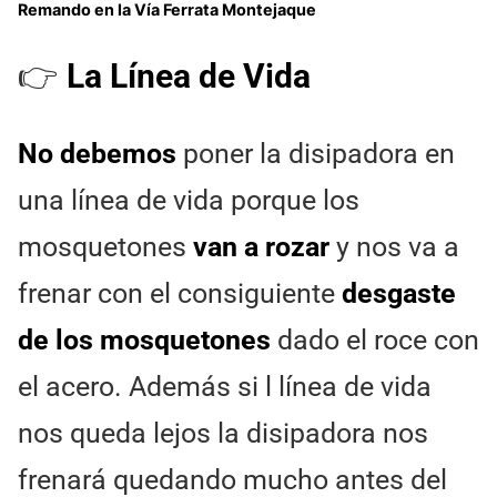
Remando en la Vía Ferrata Montejaque
👉
La Línea de Vida
No debemos
poner la disipadora en
una línea de vida porque los
mosquetones
van
a rozar
y nos va a
frenar con el consiguiente
desgaste
de los mosquetones
dado el roce con
el acero. Además si l línea de vida
nos queda lejos la disipadora nos
frenará quedando mucho antes del