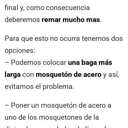
final y, como consecuencia
deberemos
remar mucho mas
.
Para que esto no ocurra tenemos dos
opciones:
– Podemos colocar
una baga más
larga
con
mosquetón de acero
y así,
evitamos el problema.
– Poner un mosquetón de acero a
uno de los mosquetones de la