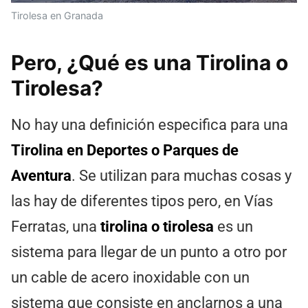
Tirolesa en Granada
Pero, ¿Qué es una Tirolina o
Tirolesa?
No hay una definición especifica para una
Tirolina en Deportes o Parques de
Aventura
. Se utilizan para muchas cosas y
las hay de diferentes tipos pero, en Vías
Ferratas, una
tirolina o tirolesa
es un
sistema para llegar de un punto a otro por
un cable de acero inoxidable con un
sistema que consiste en anclarnos a una