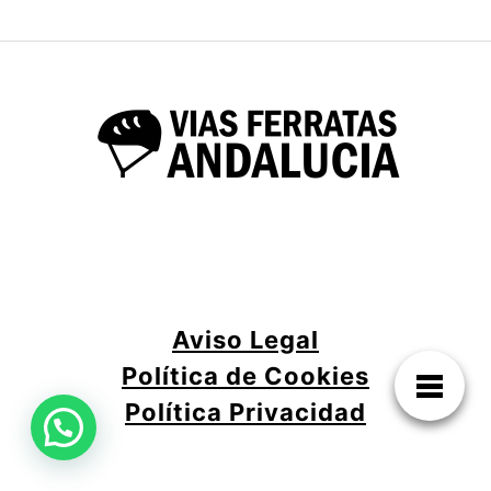
Aviso Legal
Política de Cookies
Política Privacidad