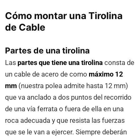
Cómo montar una Tirolina
de Cable
Partes de una tirolina
Las
partes que tiene una tirolina
consta de
un cable de acero de como
máximo 12
mm
(nuestra polea admite hasta 12 mm)
que va anclado a dos puntos del recorrido
de una vía ferrata o fuera de ella en una
roca adecuada y que resista las fuerzas
que se le van a ejercer. Siempre deberán