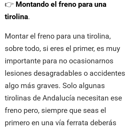
👉
Montando el freno para una
tirolina
.
Montar el freno para una tirolina,
sobre todo, si eres el primer, es muy
importante para no ocasionarnos
lesiones desagradables o accidentes
algo más graves. Solo algunas
tirolinas de Andalucía necesitan ese
freno pero, siempre que seas el
primero en una vía ferrata deberás