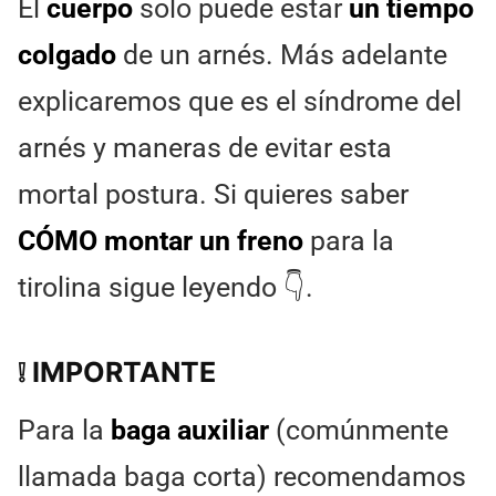
El
cuerpo
solo puede estar
un tiempo
colgado
de un arnés. Más adelante
explicaremos que es el síndrome del
arnés y maneras de evitar esta
mortal postura. Si quieres saber
CÓMO montar un freno
para la
tirolina sigue leyendo 👇.
❕ IMPORTANTE
Para la
baga auxiliar
(comúnmente
llamada baga corta) recomendamos