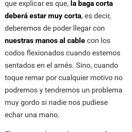
que explicar es que,
la baga corta
deberá estar muy corta
, es decir,
deberemos de poder llegar con
nuestras manos al cable
con los
codos flexionados cuando estemos
sentados en el arnés. Sino, cuando
toque remar por cualquier motivo no
podremos y tendremos un problema
muy gordo si nadie nos pudiese
echar una mano.