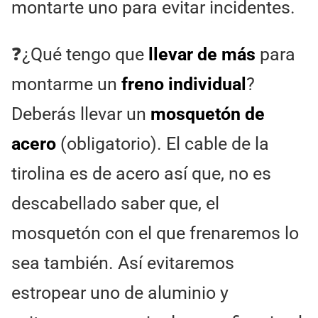
montarte uno para evitar incidentes.
❓¿Qué tengo que
llevar de más
para
montarme un
freno individual
?
Deberás llevar un
mosquetón de
acero
(obligatorio). El cable de la
tirolina es de acero así que, no es
descabellado saber que, el
mosquetón con el que frenaremos lo
sea también. Así evitaremos
estropear uno de aluminio y