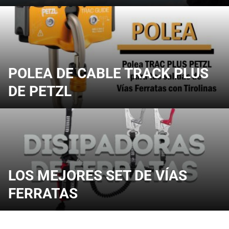
POLEA DE CABLE TRACK PLUS
DE PETZL
LOS MEJORES SET DE VÍAS
FERRATAS