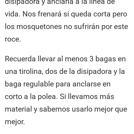
disipadora y anclarla a la línea de
vida. Nos frenará si queda corta pero
los mosquetones no sufrirán por este
roce.
Recuerda llevar al menos 3 bagas en
una tirolina, dos de la disipadora y la
baga regulable para anclarse en
corto a la polea. Si llevamos más
material y sabemos usarlo mejor que
mejor.