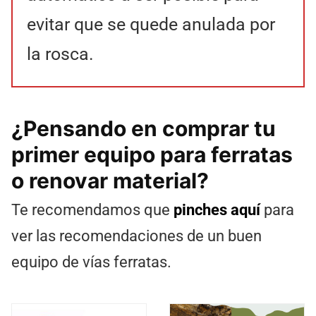
evitar que se quede anulada por
la rosca.
¿Pensando en comprar tu
primer equipo para ferratas
o renovar material?
Te recomendamos que
pinches aquí
para
ver las recomendaciones de un buen
equipo de vías ferratas.