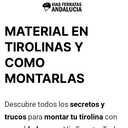
MATERIAL EN
TIROLINAS Y
COMO
MONTARLAS
Descubre todos los
secretos y
trucos
para
montar tu tirolina
con